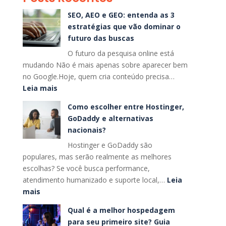
SEO, AEO e GEO: entenda as 3
estratégias que vão dominar o
futuro das buscas
O futuro da pesquisa online está
mudando Não é mais apenas sobre aparecer bem
no Google.Hoje, quem cria conteúdo precisa…
:
Leia mais
SEO,
Como escolher entre Hostinger,
AEO
GoDaddy e alternativas
e
nacionais?
GEO:
Hostinger e GoDaddy são
entenda
populares, mas serão realmente as melhores
as
escolhas? Se você busca performance,
3
atendimento humanizado e suporte local,…
Leia
estratégias
:
mais
que
Como
vão
Qual é a melhor hospedagem
escolher
dominar
para seu primeiro site? Guia
entre