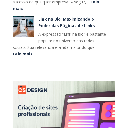
sucesso de qualquer empresa. A seguir,…
Leia
Visual
:
mais
Memorável
Como
para
Link na Bio: Maximizando o
Desenvolver
o
Poder das Páginas de Links
uma
Seu
A expressão “Link na bio” é bastante
Estratégia
Negócio
popular no universo das redes
Digital
sociais. Sua relevância é ainda maior do que…
Eficaz
:
Leia mais
para
Link
sua
na
Empresa
Bio:
Maximizando
o
Poder
das
Páginas
de
Links