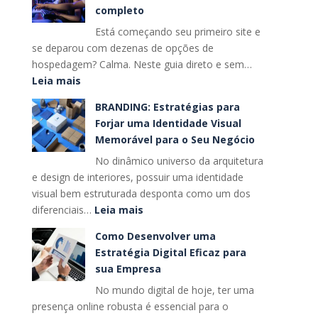
o
completo
Hostinger,
futuro
Está começando seu primeiro site e
GoDaddy
das
se deparou com dezenas de opções de
e
buscas
hospedagem? Calma. Neste guia direto e sem…
alternativas
:
Leia mais
nacionais?
Qual
BRANDING: Estratégias para
é
Forjar uma Identidade Visual
a
Memorável para o Seu Negócio
melhor
No dinâmico universo da arquitetura
hospedagem
e design de interiores, possuir uma identidade
para
visual bem estruturada desponta como um dos
seu
:
diferenciais…
Leia mais
primeiro
BRANDING:
site?
Como Desenvolver uma
Estratégias
Guia
Estratégia Digital Eficaz para
para
completo
sua Empresa
Forjar
No mundo digital de hoje, ter uma
uma
presença online robusta é essencial para o
Identidade