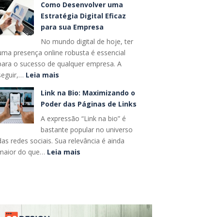
Como Desenvolver uma
Estratégias
completo
Estratégia Digital Eficaz
para
para sua Empresa
Forjar
No mundo digital de hoje, ter
uma
uma presença online robusta é essencial
Identidade
para o sucesso de qualquer empresa. A
Visual
:
seguir,…
Leia mais
Memorável
Como
para
Link na Bio: Maximizando o
Desenvolver
o
Poder das Páginas de Links
uma
Seu
A expressão “Link na bio” é
Estratégia
Negócio
bastante popular no universo
Digital
das redes sociais. Sua relevância é ainda
Eficaz
:
maior do que…
Leia mais
para
Link
sua
na
Empresa
Bio:
Maximizando
o