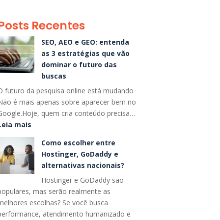
Posts Recentes
SEO, AEO e GEO: entenda
as 3 estratégias que vão
dominar o futuro das
buscas
O futuro da pesquisa online está mudando
Não é mais apenas sobre aparecer bem no
Google.Hoje, quem cria conteúdo precisa…
:
Leia mais
SEO,
Como escolher entre
AEO
Hostinger, GoDaddy e
e
alternativas nacionais?
GEO:
Hostinger e GoDaddy são
entenda
populares, mas serão realmente as
as
melhores escolhas? Se você busca
3
performance, atendimento humanizado e
estratégias