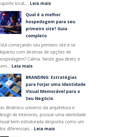
:
suporte local,…
Leia mais
que
Como
vão
Qual é a melhor
escolher
dominar
hospedagem para seu
entre
o
primeiro site? Guia
Hostinger,
futuro
completo
GoDaddy
das
Está começando seu primeiro site e se
e
buscas
deparou com dezenas de opções de
alternativas
hospedagem? Calma. Neste guia direto e
nacionais?
:
sem…
Leia mais
Qual
BRANDING: Estratégias
é
para Forjar uma Identidade
a
Visual Memorável para o
melhor
Seu Negócio
hospedagem
No dinâmico universo da arquitetura e
para
design de interiores, possuir uma identidade
seu
visual bem estruturada desponta como um
primeiro
:
dos diferenciais…
Leia mais
site?
BRANDING:
Guia