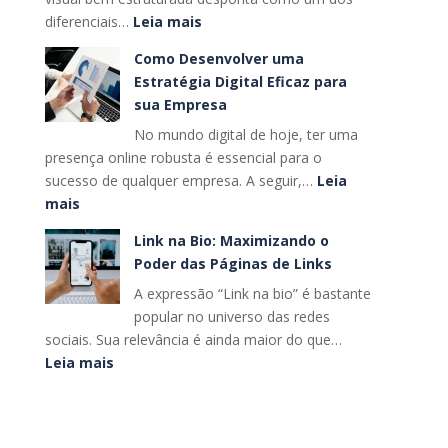
:
diferenciais…
Leia mais
primeiro
BRANDING:
site?
Como Desenvolver uma
Estratégias
Guia
Estratégia Digital Eficaz para
para
completo
sua Empresa
Forjar
No mundo digital de hoje, ter uma
uma
presença online robusta é essencial para o
Identidade
sucesso de qualquer empresa. A seguir,…
Leia
Visual
:
mais
Memorável
Como
para
Link na Bio: Maximizando o
Desenvolver
o
Poder das Páginas de Links
uma
Seu
A expressão “Link na bio” é bastante
Estratégia
Negócio
popular no universo das redes
Digital
sociais. Sua relevância é ainda maior do que…
Eficaz
:
Leia mais
para
Link
sua
na
Empresa
Bio: