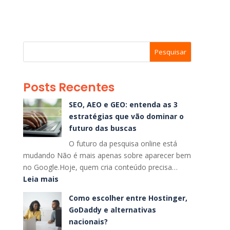
Pesquisar
Posts Recentes
SEO, AEO e GEO: entenda as 3
estratégias que vão dominar o
futuro das buscas
O futuro da pesquisa online está
mudando Não é mais apenas sobre aparecer bem
no Google.Hoje, quem cria conteúdo precisa…
:
Leia mais
SEO,
Como escolher entre Hostinger,
AEO
GoDaddy e alternativas
e
nacionais?
GEO: