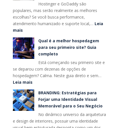
Hostinger e GoDaddy são
entenda
populares, mas serão realmente as melhores
as
escolhas? Se você busca performance,
3
atendimento humanizado e suporte local,…
Leia
estratégias
:
mais
que
Como
vão
Qual é a melhor hospedagem
escolher
dominar
para seu primeiro site? Guia
entre
o
completo
Hostinger,
futuro
Está começando seu primeiro site e
GoDaddy
das
se deparou com dezenas de opções de
e
buscas
hospedagem? Calma. Neste guia direto e sem…
alternativas
:
Leia mais
nacionais?
Qual
BRANDING: Estratégias para
é
Forjar uma Identidade Visual
a
Memorável para o Seu Negócio
melhor
No dinâmico universo da arquitetura
hospedagem
e design de interiores, possuir uma identidade
para
visual bem estruturada desponta como um dos
seu