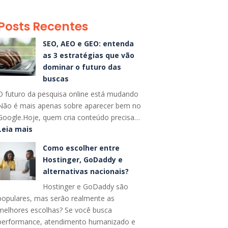
Posts Recentes
SEO, AEO e GEO: entenda
as 3 estratégias que vão
dominar o futuro das
buscas
O futuro da pesquisa online está mudando
Não é mais apenas sobre aparecer bem no
Google.Hoje, quem cria conteúdo precisa…
:
Leia mais
SEO,
Como escolher entre
AEO
Hostinger, GoDaddy e
e
alternativas nacionais?
GEO:
Hostinger e GoDaddy são
entenda
populares, mas serão realmente as
as
melhores escolhas? Se você busca
3
performance, atendimento humanizado e
estratégias