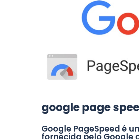
google page spe
Google PageSpeed ​​é u
fornecida pelo Google 