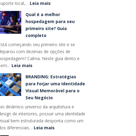
:
suporte local,…
Leia mais
que
Como
vão
Qual é a melhor
escolher
dominar
hospedagem para seu
entre
o
primeiro site? Guia
Hostinger,
futuro
completo
GoDaddy
das
Está começando seu primeiro site e se
e
buscas
deparou com dezenas de opções de
alternativas
hospedagem? Calma. Neste guia direto e
nacionais?
:
sem…
Leia mais
Qual
BRANDING: Estratégias
é
para Forjar uma Identidade
a
Visual Memorável para o
melhor
Seu Negócio
hospedagem
No dinâmico universo da arquitetura e
para
design de interiores, possuir uma identidade
seu
visual bem estruturada desponta como um
primeiro
:
dos diferenciais…
Leia mais
site?
BRANDING:
Guia