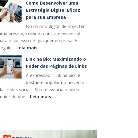
Como Desenvolver uma
Estratégias
completo
Estratégia Digital Eficaz
para
para sua Empresa
Forjar
No mundo digital de hoje, ter
uma
uma presença online robusta é essencial
Identidade
para o sucesso de qualquer empresa. A
Visual
:
seguir,…
Leia mais
Memorável
Como
para
Link na Bio: Maximizando o
Desenvolver
o
Poder das Páginas de Links
uma
Seu
A expressão “Link na bio” é
Estratégia
Negócio
bastante popular no universo
Digital
das redes sociais. Sua relevância é ainda
Eficaz
:
maior do que…
Leia mais
para
Link
sua
na
Empresa
Bio:
Maximizando
o