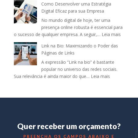
Como Desenvolver uma Estratégia
Estratégias
Guia
Digital Eficaz para sua Empresa
para
completo
No mundo digital de hoje, ter uma
Forjar
presença online robusta é essencial para
uma
:
o sucesso de qualquer empresa. A seguir,…
Leia mais
Identidade
Como
Visual
Link na Bio: Maximizando o Poder das
Desenvo
Memorável
Páginas de Links
uma
para
A expressão “Link na bio” é bastante
Estratég
o
popular no universo das redes sociais.
Digital
Seu
:
Sua relevância é ainda maior do que…
Leia mais
Eficaz
Negócio
Link
para
na
sua
Bio:
Empresa
Maximizando
o
Poder
Quer receber um orçamento?
das
Páginas
PREENCHA OS CAMPOS ABAIXO E