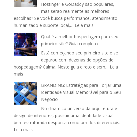
Hostinger e GoDaddy são populares,
GEO:
mas serão realmente as melhores
entenda
escolhas? Se você busca performance, atendimento
as
:
humanizado e suporte local,…
Leia mais
3
Como
estratég
Qual é a melhor hospedagem para seu
escolher
que
primeiro site? Guia completo
entre
vão
Está começando seu primeiro site e se
Hostinger,
dominar
deparou com dezenas de opções de
GoDaddy
o
hospedagem? Calma. Neste guia direto e sem…
Leia
e
futuro
:
mais
alternativas
das
Qual
nacionais?
buscas
BRANDING: Estratégias para Forjar uma
é
Identidade Visual Memorável para o Seu
a
Negócio
melhor
No dinâmico universo da arquitetura e
hospedagem
design de interiores, possuir uma identidade visual
para
bem estruturada desponta como um dos diferenciais…
seu
:
Leia mais
primeiro
BRANDING:
site?